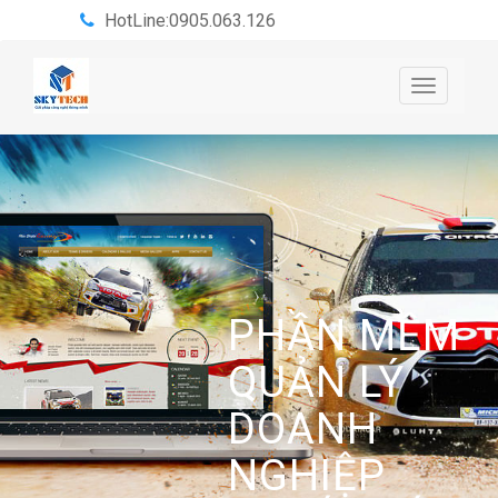
HotLine:0905.063.126
Toggle
navigatio
PHẦN MỀM
QUẢN LÝ
DOANH
NGHIỆP