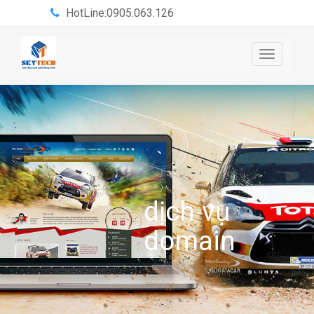
HotLine:0905.063.126
Toggle
navigatio
dịch vụ
domain