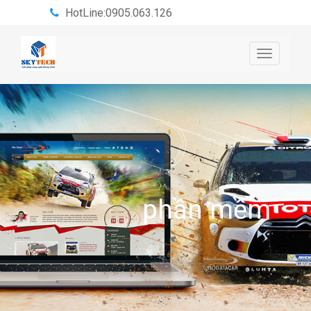
HotLine:0905.063.126
Toggle
navigatio
phần mềm