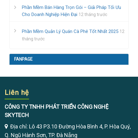
Phần Mềm Bán Hàng Trọn Gói – Giải Pháp Tối Ưu
Cho Doanh Nghiệp Hiện Đại
12 tháng trước
Phần Mềm Quản Lý Quán Cà Phê Tốt Nhất 2025
12
tháng trước
FANPAGE
Liên hệ
CÔNG TY TNHH PHÁT TRIỂN CÔNG NGHỆ
SKYTECH
Địa chỉ: Lô 43 P3.10 Đường Hòa Bình 4, P. Hòa Quý,
Q. Ngũ Hành Sơn, TP. Đà Nẵng