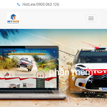
HotLine:0905.063.126
Toggle
navigatio
phần mềm