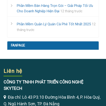
Phần Mềm Bán Hàng Trọn Gói – Giải Pháp Tối Ưu
Cho Doanh Nghiệp Hiện Đại
12 tháng trước
Phần Mềm Quản Lý Quán Cà Phê Tốt Nhất 2025
12
tháng trước
FANPAGE
Liên hệ
CÔNG TY TNHH PHÁT TRIỂN CÔNG NGHỆ
SKYTECH
Địa chỉ: Lô 43 P3.10 Đường Hòa Bình 4, P. Hòa Quý,
Q. Ngũ Hành Sơn, TP. Đà Nẵng