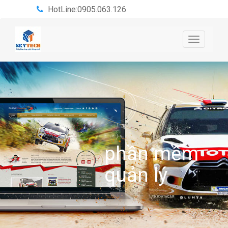
HotLine:0905.063.126
Toggle
navigatio
phần mềm
quản lý