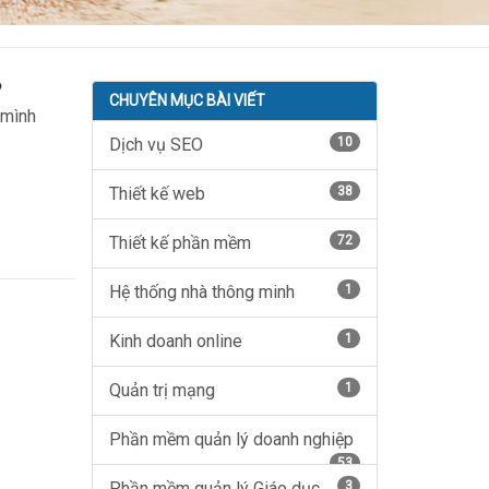
P
CHUYÊN MỤC BÀI VIẾT
 mình
Dịch vụ SEO
10
Thiết kế web
38
Thiết kế phần mềm
72
Hệ thống nhà thông minh
1
Kinh doanh online
1
Quản trị mạng
1
Phần mềm quản lý doanh nghiệp
53
Phần mềm quản lý Giáo dục
3