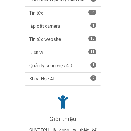
Tin tức
36
lắp đặt camera
1
Tin tức website
15
Dịch vụ
11
Quản lý công việc 4.0
1
Khóa Học AI
2
Giới thiệu
SKYTECH là công ty thiết kế