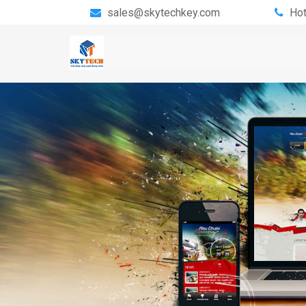
sales@skytechkey.com
Hot