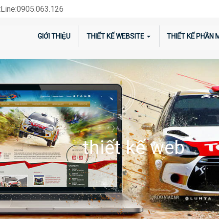
Line:0905.063.126
GIỚI THIỆU
THIẾT KẾ WEBSITE
THIẾT KẾ PHẦN
thiết kế web