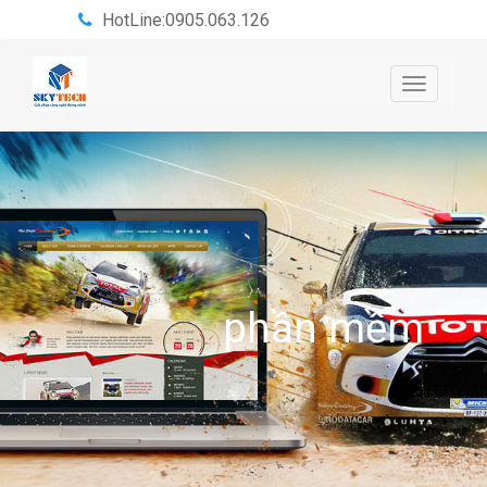
HotLine:0905.063.126
Toggle
navigatio
phần mềm