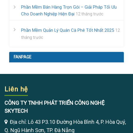
Phần Mềm Bán Hàng Trọn Gói – Giải Pháp Tối Ưu
Cho Doanh Nghiệp Hiện Đại
12 tháng trước
Phần Mềm Quản Lý Quán Cà Phê Tốt Nhất 2025
12
tháng trước
FANPAGE
Liên hệ
CÔNG TY TNHH PHÁT TRIỂN CÔNG NGHỆ
SKYTECH
Địa chỉ: Lô 43 P3.10 Đường Hòa Bình 4, P. Hòa Quý,
Q. Ngũ Hành Sơn, TP. Đà Nẵng