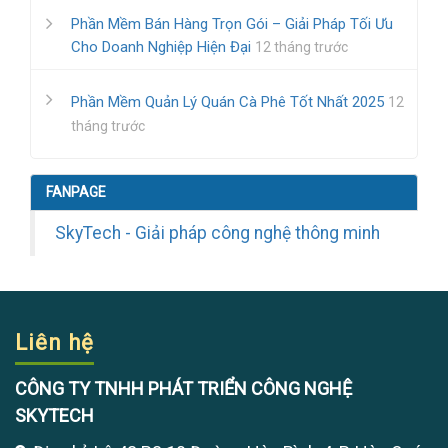
Phần Mềm Bán Hàng Trọn Gói – Giải Pháp Tối Ưu
Cho Doanh Nghiệp Hiện Đại
12 tháng trước
Phần Mềm Quản Lý Quán Cà Phê Tốt Nhất 2025
12
tháng trước
FANPAGE
SkyTech - Giải pháp công nghệ thông minh
Liên hệ
CÔNG TY TNHH PHÁT TRIỂN CÔNG NGHỆ
SKYTECH