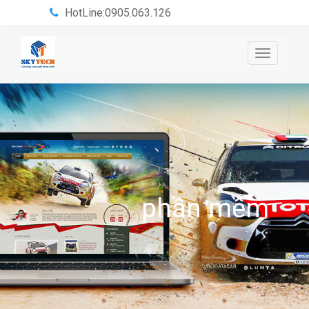
HotLine:0905.063.126
Toggle
navigatio
phần mềm