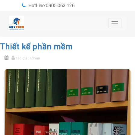
HotLine:0905.063.126
Toggle
navigatio
Thiết kế phần mềm
Tác giả : admin