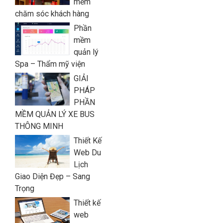
mềm
chăm sóc khách hàng
Phần
mềm
quản lý
Spa – Thẩm mỹ viện
GIẢI
PHÁP
PHẦN
MỀM QUẢN LÝ XE BUS
THÔNG MINH
Thiết Kế
Web Du
Lịch
Giao Diện Đẹp – Sang
Trọng
Thiết kế
web