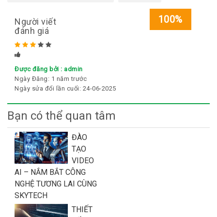
100%
Người viết
đánh giá
Rated
5
stars
Được đăng bởi :
admin
Ngày Đăng:
1 năm trước
Ngày sửa đổi lần cuối:
24-06-2025
Bạn có thể quan tâm
ĐÀO
TẠO
VIDEO
AI – NẮM BẮT CÔNG
NGHỆ TƯƠNG LAI CÙNG
SKYTECH
THIẾT