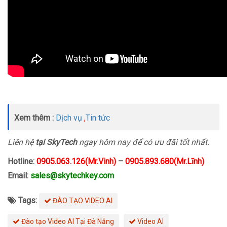
Xem thêm :
Dịch vụ
,
Tin tức
Liên hệ
tại SkyTech
ngay hôm nay để có ưu đãi tốt nhất.
Hotline:
0905.063.126(Mr.Vinh)
–
0905.893.680(Mr.Lĩnh)
Email:
sales@skytechkey.com
Tags:
ĐÀO TẠO VIDEO AI
Đào tạo Video AI Tại Đà Nẵng
Video AI