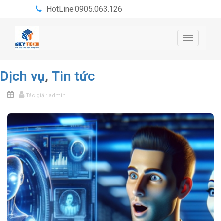
HotLine:0905.063.126
Toggle
navigatio
Dịch vụ
,
Tin tức
Tác giả : admin