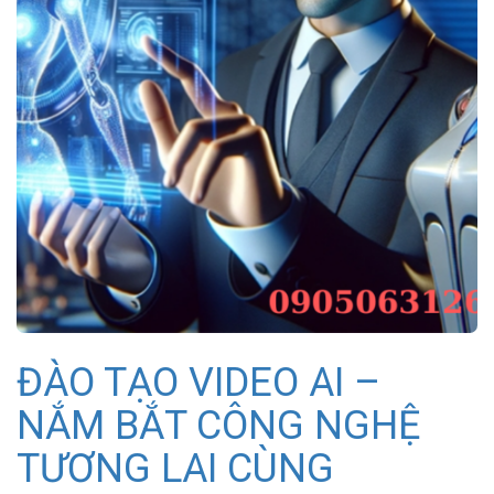
ĐÀO TẠO VIDEO AI –
NẮM BẮT CÔNG NGHỆ
TƯƠNG LAI CÙNG