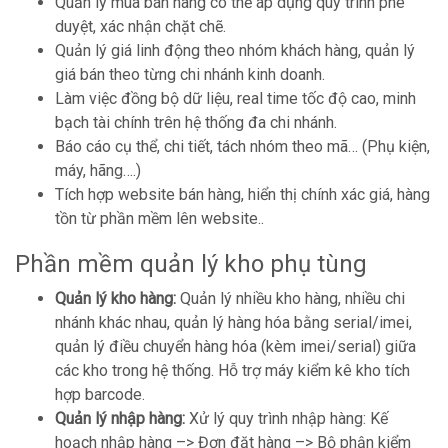
Quản lý mua bán hàng có thể áp dụng quy trình phê
duyệt, xác nhận chặt chẽ.
Quản lý giá linh động theo nhóm khách hàng, quản lý
giá bán theo từng chi nhánh kinh doanh.
Làm việc đồng bộ dữ liệu, real time tốc độ cao, minh
bạch tài chính trên hệ thống đa chi nhánh.
Báo cáo cụ thể, chi tiết, tách nhóm theo mã… (Phụ kiện,
máy, hãng….)
Tích hợp website bán hàng, hiển thị chính xác giá, hàng
tồn từ phần mềm lên website..
Phần mềm quản lý kho phụ tùng
Quản lý kho hàng:
Quản lý nhiều kho hàng, nhiều chi
nhánh khác nhau, quản lý hàng hóa bằng serial/imei,
quản lý điều chuyển hàng hóa (kèm imei/serial) giữa
các kho trong hệ thống. Hỗ trợ máy kiểm kê kho tích
hợp barcode.
Quản lý nhập hàng:
Xử lý quy trình nhập hàng: Kế
hoạch nhập hàng –> Đơn đặt hàng –> Bộ phận kiểm