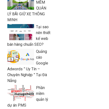
MỀM
QUẢN
LÝ BÃI GIỮ XE THÔNG
MINH
Tại sao
nên thiết
kế web
bán hàng chuẩn SEO?
Quảng
cáo
Google
Adwords ” Uy Tín –
Chuyên Nghiệp ” Tại Đà
Nẵng
Phần
mềm
quản lý
dự án PMS