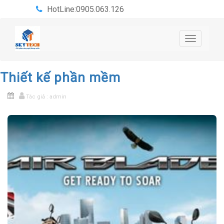
HotLine:0905.063.126
Toggle
navigatio
Thiết kế phần mềm
Tác giả : admin