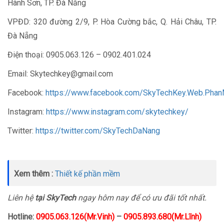
Hành Sơn, TP. Đà Nẵng
VPĐD: 320 đường 2/9, P. Hòa Cường bắc, Q. Hải Châu, TP.
Đà Nẵng
Điện thoại: 0905.063.126 – 0902.401.024
Email: Skytechkey@gmail.com
Facebook:
https://www.facebook.com/SkyTechKey.Web.Pha
Instagram:
https://www.instagram.com/skytechkey/
Twitter:
https://twitter.com/SkyTechDaNang
Xem thêm :
Thiết kế phần mềm
Liên hệ
tại SkyTech
ngay hôm nay để có ưu đãi tốt nhất.
Hotline:
0905.063.126(Mr.Vinh)
–
0905.893.680(Mr.Lĩnh)