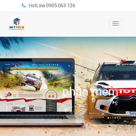
HotLine:0905.063.126
Toggle
navigatio
phần mềm