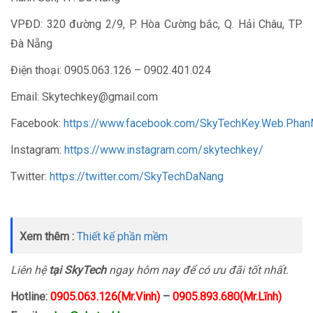
VPĐD: 320 đường 2/9, P. Hòa Cường bắc, Q. Hải Châu, TP.
Đà Nẵng
Điện thoại: 0905.063.126 – 0902.401.024
Email: Skytechkey@gmail.com
Facebook:
https://www.facebook.com/SkyTechKey.Web.Pha
Instagram:
https://www.instagram.com/skytechkey/
Twitter:
https://twitter.com/SkyTechDaNang
Xem thêm :
Thiết kế phần mềm
Liên hệ
tại SkyTech
ngay hôm nay để có ưu đãi tốt nhất.
Hotline:
0905.063.126(Mr.Vinh)
–
0905.893.680(Mr.Lĩnh)