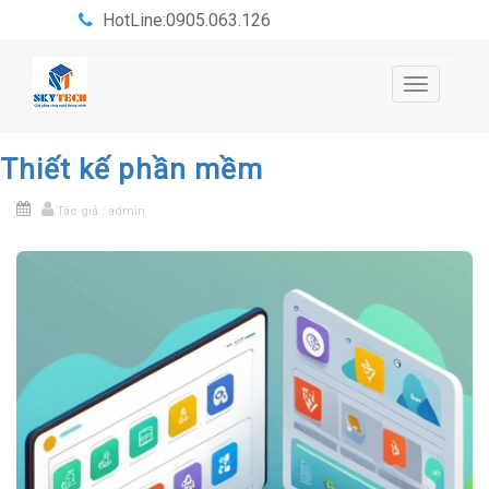
HotLine:0905.063.126
Toggle
navigatio
Thiết kế phần mềm
Tác giả : admin