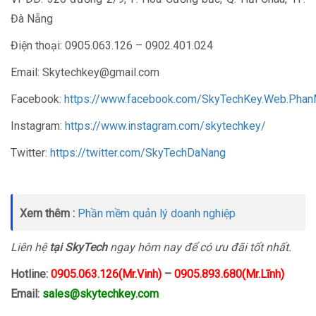
Đà Nẵng
Điện thoại: 0905.063.126 – 0902.401.024
Email: Skytechkey@gmail.com
Facebook:
https://www.facebook.com/SkyTechKey.Web.Pha
Instagram:
https://www.instagram.com/skytechkey/
Twitter:
https://twitter.com/SkyTechDaNang
Xem thêm :
Phần mềm quản lý doanh nghiệp
Liên hệ
tại SkyTech
ngay hôm nay để có ưu đãi tốt nhất.
Hotline:
0905.063.126(Mr.Vinh)
–
0905.893.680(Mr.Lĩnh)
Email:
sales@skytechkey.com