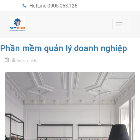
HotLine:0905.063.126
Toggle
navigatio
Phần mềm quản lý doanh nghiệp
Tác giả : admin