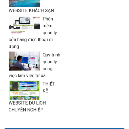
WEBSITE KHÁCH SẠN
Phần
mềm
quản lý
cửa hàng điện thoại di
động
Quy trình
quản lý
công
việc làm việc từ xa
THIẾT
KẾ
WEBSITE DU LỊCH
CHUYÊN NGHIỆP