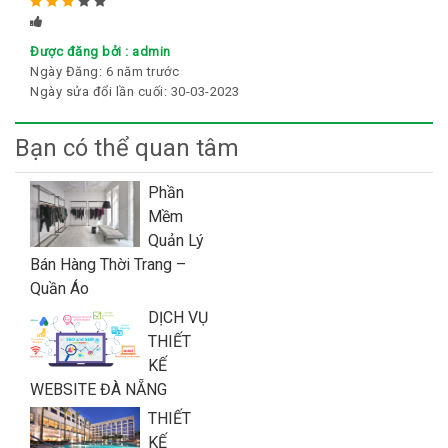
Rated
5
stars
Được đăng bởi :
admin
Ngày Đăng:
6 năm trước
Ngày sửa đổi lần cuối:
30-03-2023
Bạn có thể quan tâm
Phần
Mềm
Quản Lý
Bán Hàng Thời Trang –
Quần Áo
DỊCH VỤ
THIẾT
KẾ
WEBSITE ĐÀ NẴNG
THIẾT
KẾ