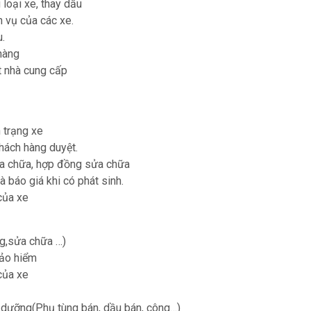
loại xe, thay dầu
 vụ của các xe.
.
 hàng
ết nhà cung cấp
h trạng xe
khách hàng duyệt.
sửa chữa, hợp đồng sửa chữa
 báo giá khi có phát sinh.
 của xe
ng,sửa chữa …)
bảo hiểm
 của xe
o dưỡng(Phụ tùng bán, dầu bán, công…)