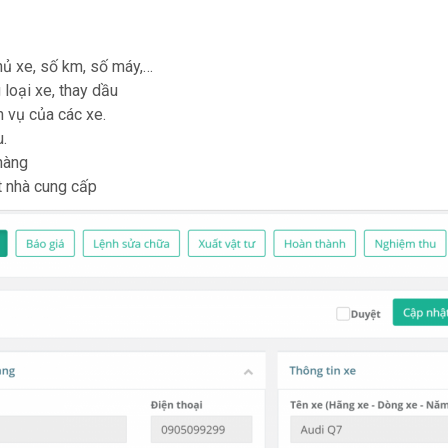
hủ xe, số km, số máy,…
loại xe, thay dầu
 vụ của các xe.
.
 hàng
ết nhà cung cấp