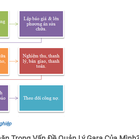
ghiệp
ăn Trong Vấn Đề Quản Lý Gara Của Mình