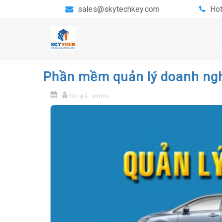
sales@skytechkey.com
Hot
Phần mềm quản lý doanh ng
Tác giả : admin