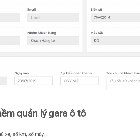
ềm quản lý gara ô tô
hủ xe, số km, số máy,…