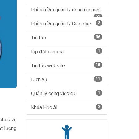
Phần mềm quản lý doanh nghiệp
53
Phần mềm quản lý Giáo dục
3
Tin tức
36
lắp đặt camera
1
Tin tức website
15
Dịch vụ
11
Quản lý công việc 4.0
1
Khóa Học AI
2
 phục vụ
ất lượng