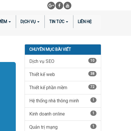
 MỀM
DỊCH VỤ
TIN TỨC
LIÊN HỆ
CHUYÊN MỤC BÀI VIẾT
Dịch vụ SEO
10
Thiết kế web
38
Thiết kế phần mềm
72
Hệ thống nhà thông minh
1
Kinh doanh online
1
Quản trị mạng
1