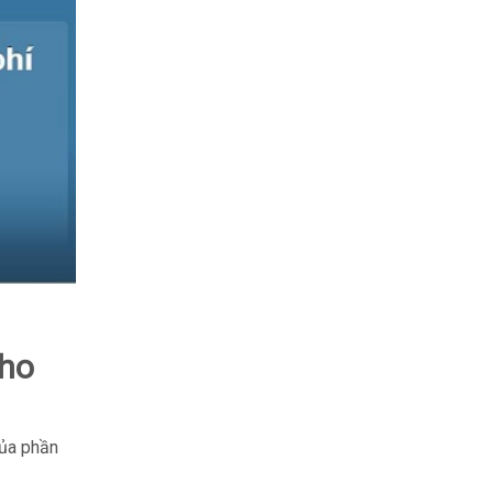
cho
của phần