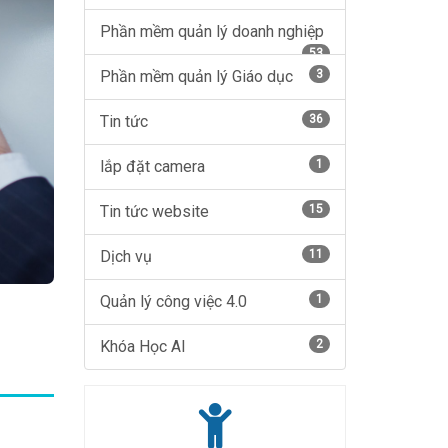
Phần mềm quản lý doanh nghiệp
53
Phần mềm quản lý Giáo dục
3
Tin tức
36
lắp đặt camera
1
Tin tức website
15
Dịch vụ
11
Quản lý công việc 4.0
1
Khóa Học AI
2