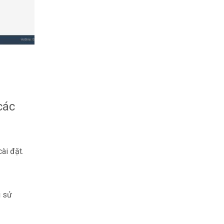
các
ài đặt.
i sử