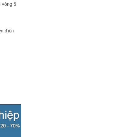
g vòng 5
ên điện