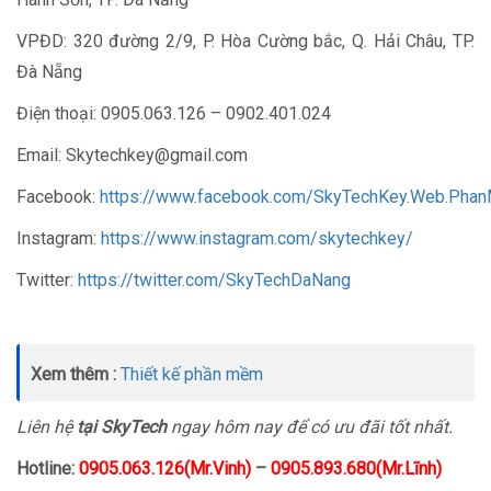
VPĐD: 320 đường 2/9, P. Hòa Cường bắc, Q. Hải Châu, TP.
Đà Nẵng
Điện thoại: 0905.063.126 – 0902.401.024
Email: Skytechkey@gmail.com
Facebook:
https://www.facebook.com/SkyTechKey.Web.Pha
Instagram:
https://www.instagram.com/skytechkey/
Twitter:
https://twitter.com/SkyTechDaNang
Xem thêm :
Thiết kế phần mềm
Liên hệ
tại SkyTech
ngay hôm nay để có ưu đãi tốt nhất.
Hotline:
0905.063.126(Mr.Vinh)
–
0905.893.680(Mr.Lĩnh)