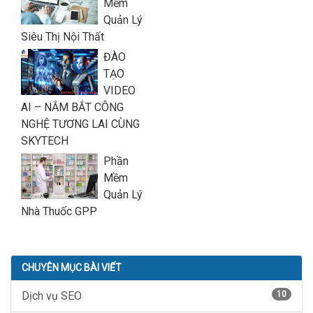
Mềm
Quản Lý
Siêu Thị Nội Thất
ĐÀO
TẠO
VIDEO
AI – NẮM BẮT CÔNG
NGHỆ TƯƠNG LAI CÙNG
SKYTECH
Phần
Mềm
Quản Lý
Nhà Thuốc GPP
CHUYÊN MỤC BÀI VIẾT
Dịch vụ SEO
10