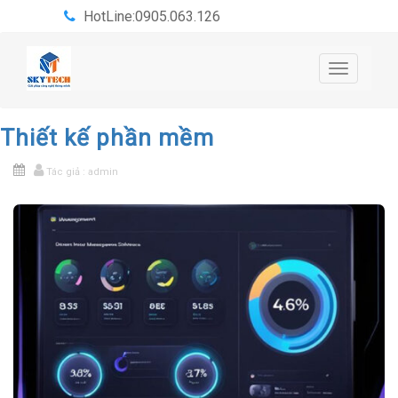
HotLine:0905.063.126
Toggle
navigatio
Thiết kế phần mềm
Tác giả : admin