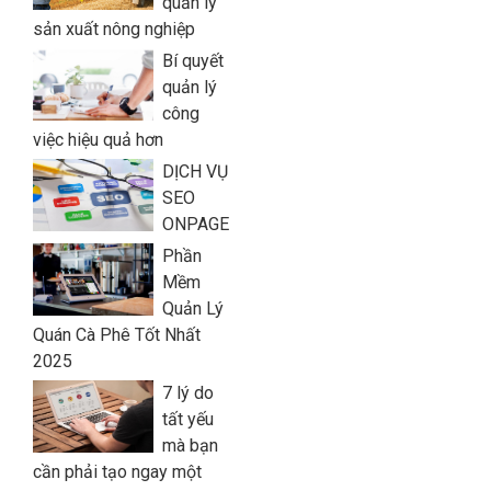
quản lý
sản xuất nông nghiệp
Bí quyết
quản lý
công
việc hiệu quả hơn
DỊCH VỤ
SEO
ONPAGE
Phần
Mềm
Quản Lý
Quán Cà Phê Tốt Nhất
2025
7 lý do
tất yếu
mà bạn
cần phải tạo ngay một