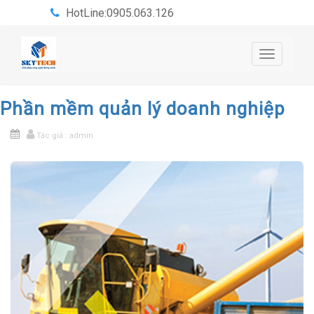
HotLine:0905.063.126
Toggle
navigatio
Phần mềm quản lý doanh nghiệp
Tác giả : admin