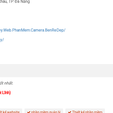
Châu, TP. Đà Nẵng
Key.Web.PhanMem.Camera.BenReDep/
ey/
t nhất.
.Lĩnh)
ết kế website
phần mềm quản lý
Thiết kế phần mềm