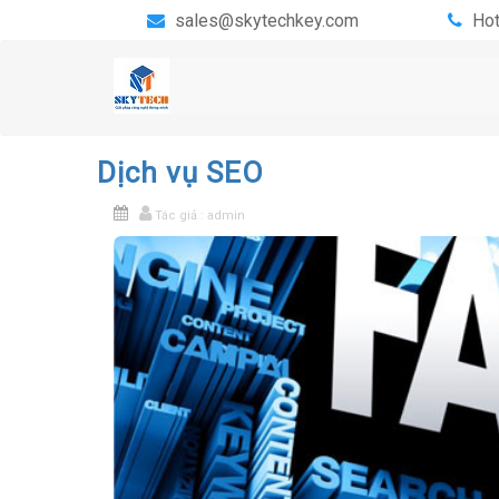
sales@skytechkey.com
Hot
Dịch vụ SEO
Tác giả : admin