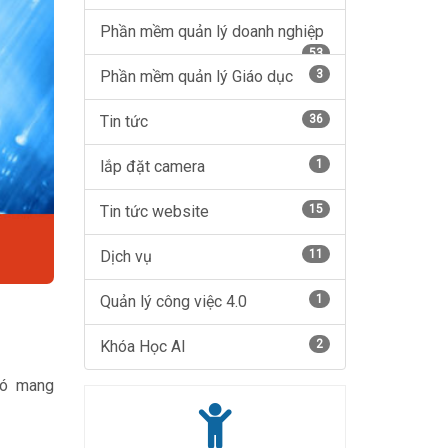
Phần mềm quản lý doanh nghiệp
53
Phần mềm quản lý Giáo dục
3
Tin tức
36
lắp đặt camera
1
Tin tức website
15
Dịch vụ
11
Quản lý công việc 4.0
1
Khóa Học AI
2
nó mang