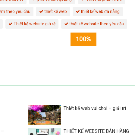
ềm theo yêu cầu
thiết kế web
thiết kế web đà nẵng
Thiết kế website giá rẻ
thiết kế website theo yêu cầu
100%
Thiết kế web vui chơi – giải trí
 –
THIẾT KẾ WEBSITE BÁN HÀNG