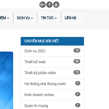
 MỀM
DỊCH VỤ
TIN TỨC
LIÊN HỆ
CHUYÊN MỤC BÀI VIẾT
Dịch vụ SEO
10
Thiết kế web
38
Thiết kế phần mềm
72
Hệ thống nhà thông minh
1
Kinh doanh online
1
Quản trị mạng
1