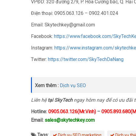
VPĐD: 320 đường 2/9, P. Hòa Cường bắc, Q. Hải 
Điện thoại: 0905.063.126 – 0902.401.024
Email: Skytechkey@gmail.com
Facebook:
https://www.facebook.com/SkyTech
Instagram:
https://www.instagram.com/skytechk
Twitter:
https://twitter.com/SkyTechDaNang
Xem thêm :
Dịch vụ SEO
Liên hệ
tại SkyTech
ngay hôm nay để có ưu đãi tố
Hotline:
0905.063.126(Mr.Vinh)
–
0905.893.680(Mr
Email:
sales@skytechkey.com
Tags:
Dịch vụ SEO marketing
Dịch vụ thi