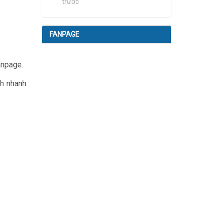
trước
FANPAGE
anpage.
ch nhanh