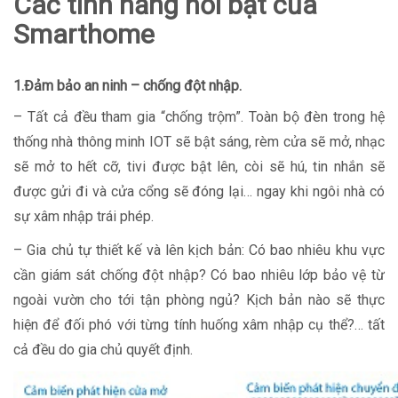
Các tính năng nổi bật của
Smarthome
1.Đảm bảo an ninh – chống đột nhập.
– Tất cả đều tham gia “chống trộm”. Toàn bộ đèn trong hệ
thống nhà thông minh IOT sẽ bật sáng, rèm cửa sẽ mở, nhạc
sẽ mở to hết cỡ, tivi được bật lên, còi sẽ hú, tin nhắn sẽ
được gửi đi và cửa cổng sẽ đóng lại… ngay khi ngôi nhà có
sự xâm nhập trái phép.
– Gia chủ tự thiết kế và lên kịch bản: Có bao nhiêu khu vực
cần giám sát chống đột nhập? Có bao nhiêu lớp bảo vệ từ
ngoài vườn cho tới tận phòng ngủ? Kịch bản nào sẽ thực
hiện để đối phó với từng tính huống xâm nhập cụ thể?… tất
cả đều do gia chủ quyết định.