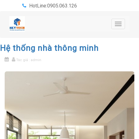
HotLine:0905.063.126
Toggle
navigatio
Hệ thống nhà thông minh
Tác giả : admin